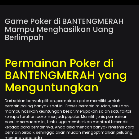
Game Poker di BANTENGMERAH
Mampu Menghasilkan Uang
Berlimpah
Permainan Poker di
BANTENGMERAH yang
Menguntungkan
Dari sekian banyak pilihan, permainan poker memiliki jumlah
pemain paling banyak saat ini. Proses bermain mudah, seru dan
mampu hasilkan keuntungan besar, merupakan salah satu faktor
kenapa taruhan poker menjadi populer. Memilih jenis permainan
populer semacam ini, tentu juga memberikan manfaat tersendiri
kepada para pemainnya. Anda bisa mencari banyak referensi cara
bermain terbaik, sehingga akan mudah mengoptimalkan peluang
menang yang ada.