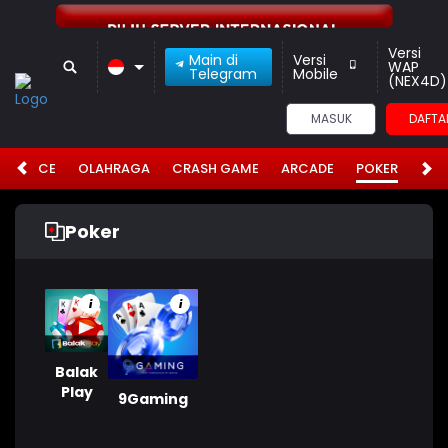
Versi
Main di
Versi
WAP
Telegram
Mobile
(NEX4D)
MASUK
DAFTA
RACE
OLAHRAGA
CRASH GAME
ARCADE
POKER
E-S
Poker
i
i
Balak
Play
9Gaming